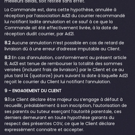
meilleurs délais, soit restée sans effet.
La Commande est, dans cette hypothèse, annulée à
réception par l’association Ad2l du courrier recommandé
lui notifiant ladite annulation et ce sauf à ce que la
Commande ait été effectivement livrée, à la date de
réception dudit courrier, par Ad2l.
8.2
Aucune annulation n’est possible en cas de retard de
livraison dû à une erreur d’adresse imputable au Client.
8.3
En cas d’annulation, conformément au présent article
8, Ad2l est tenue de rembourser la totalité des sommes
versées (incluant frais de livraison) par le Client et ce au
plus tard 14 (quatorze) jours suivant la date à laquelle Ad2l
reçoit le courrier du Client lui notifiant l’annulation.
9 – ENGAGEMENT DU CLIENT
9.1
Le Client déclare être majeur ou s’engage à défaut à
recueillir, préalablement à son inscription, l’autorisation de
ses parents ou tuteur exerçant l’autorité parentale, ces
derniers demeurant en toute hypothèse garants du
respect des présentes CGV, ce que le Client déclare
expressément connaitre et accepter.