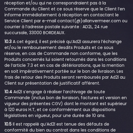
réception et/ou qui ne correspondraient pas à la
Commande du Client et ce sous réserve que le Client l’en
informe immédiatement à réception en contactant le
Service Client par e-mail contact(@)allanvermeer.com ou
courrier à l’adresse postale suivante : AD2L, 24 rue
succursale, 33000 BORDEAUX.
10.3
A cet égard, il est précisé qu’Ad2l assurera l’échange
et/ou le remboursement desdits Produits et ce sous
réserve, en cas de Commande non conforme, que les
Produits concernés lui soient retournés dans les conditions
de l’article 7.3 et en cas de détériorations, que la mention
en soit impérativement portée sur le bon de livraison. Les
frais de retour des Produits seront remboursés par Ad2l au
Client sur présentation de justificatif afférent.
10.4
Ad2l s’engage à réaliser l’archivage de toute
Commande (inclus bon de livraison, factures et version en
vigueur des présentes CGV) dont le montant est supérieur
à 120 euros H.T, et ce conformément aux dispositions
législatives en vigueur, pour une durée de 10 ans.
10.5
Il est rappelé qu’Ad2l est tenue des défauts de
conformité du bien au contrat dans les conditions de