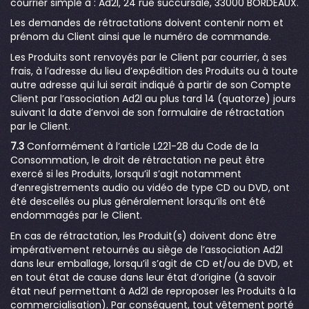
courrier simple à : Ad2l, 24 rue succursale, 33000 BORDEAUX.
Les demandes de rétractations doivent contenir nom et
prénom du Client ainsi que le numéro de commande.
Les Produits sont renvoyés par le Client par courrier, à ses
frais, à l’adresse du lieu d’expédition des Produits ou à toute
autre adresse qui lui serait indiqué à partir de son Compte
Client par l’association Ad2l au plus tard 14 (quatorze) jours
suivant la date d’envoi de son formulaire de rétractation
par le Client.
7.3
Conformément à l’article L221-28 du Code de la
Consommation, le droit de rétractation ne peut être
exercé si les Produits, lorsqu’il s’agit notamment
d’enregistrements audio ou vidéo de type CD ou DVD, ont
été descellés ou plus généralement lorsqu’ils ont été
endommagés par le Client.
En cas de rétractation, les Produit(s) doivent donc être
impérativement retournés au siège de l’association Ad2l
dans leur emballage, lorsqu’il s’agit de CD et/ou de DVD, et
en tout état de cause dans leur état d’origine (à savoir
état neuf permettant à Ad2l de reproposer les Produits à la
commercialisation). Par conséquent, tout vêtement porté