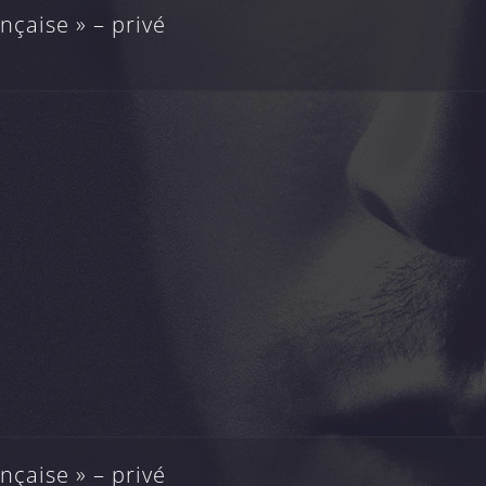
çaise » – privé
çaise » – privé