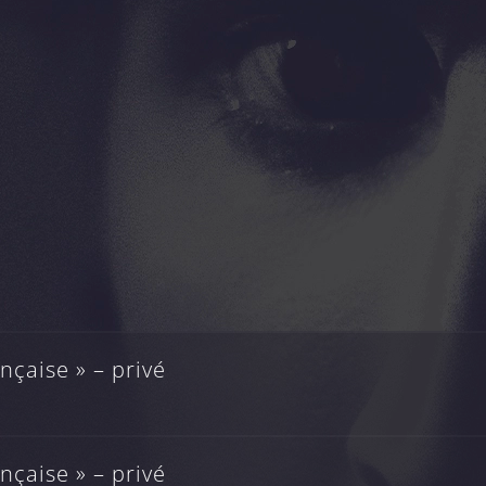
çaise » – privé
çaise » – privé