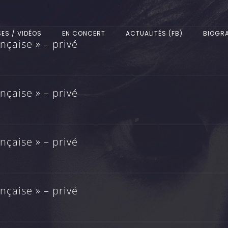
SES / VIDÉOS
EN CONCERT
ACTUALITÉS (FB)
BIOGRA
çaise » – privé
çaise » – privé
çaise » – privé
çaise » – privé