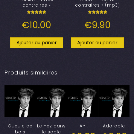
contraires »
contraires » (mp3)
Note
Note
€
10.00
€
9.90
5.00
5.00
sur 5
sur 5
Ajouter au panier
Ajouter au panier
Produits similaires
Gueule de
Le nez dans
Ah
Adorable
bois
le sable