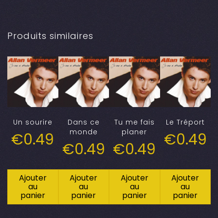
Produits similaires
Un sourire
Dans ce
Tu me fais
Le Tréport
monde
planer
€
0.49
€
0.49
€
0.49
€
0.49
Ajouter
Ajouter
Ajouter
Ajouter
au
au
au
au
panier
panier
panier
panier