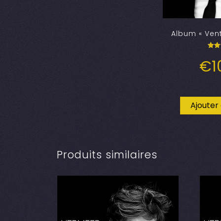
Album « Vent
N
€
1
5
s
Ajouter
Produits similaires