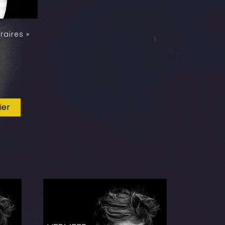
raires »
ier