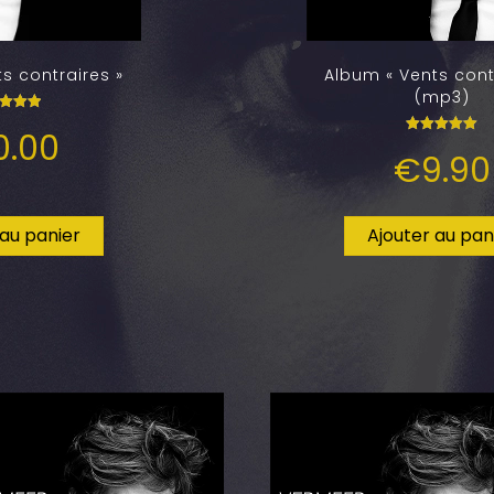
s contraires »
Album « Vents cont
(mp3)
ote
0.00
.00
Note
ur 5
€
9.90
5.00
sur 5
 au panier
Ajouter au pan