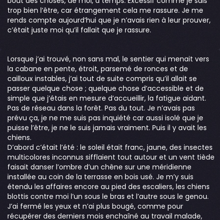
bout des choses, de moi, à temps. Excessif comme je sais
trop bien l’être, car étrangement cela me rassure. Je me
rends compte aujourd’hui que je n’avais rien à leur prouver,
c’était juste moi qu’il fallait que je rassure.
Lorsque j’ai trouvé, non sans mal, le sentier qui menait vers
la cabane en pente, étroit, parsemé de ronces et de
cailloux instables, j’ai tout de suite compris qu’il allait se
passer quelque chose ; quelque chose d’accessible et de
simple que j’étais en mesure d’accueillir, la fatigue aidant.
Pas de réseau dans la forêt. Pas du tout. Je n’avais pas
prévu ça, je ne me suis pas inquiété car aussi isolé que je
puisse l’être, je ne le suis jamais vraiment. Puis il y avait les
chiens.
D’abord c’était l’été : le soleil était franc, jaune, des insectes
multicolores inconnus sifflaient tout autour et un vent tiède
faisait danser l’ombre d’un chêne sur une méridienne
installée au coin de la terrasse en bois usé. Je m’y suis
étendu les affaires encore au pied des escaliers, les chiens
blottis contre moi l’un sous le bras et l’autre sous le genou.
J’ai fermé les yeux et n’ai plus bougé, comme pour
récupérer des derniers mois enchaîné au travail malade,