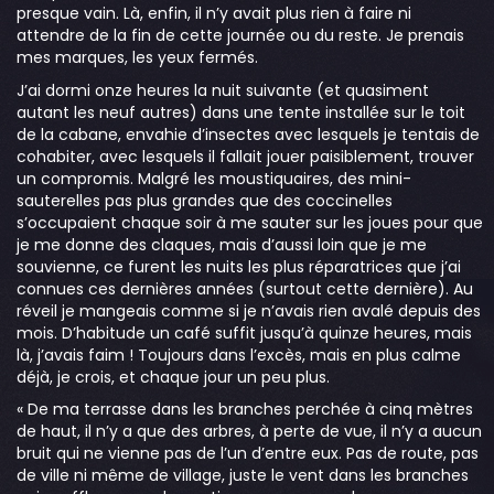
presque vain. Là, enfin, il n’y avait plus rien à faire ni
attendre de la fin de cette journée ou du reste. Je prenais
mes marques, les yeux fermés.
J’ai dormi onze heures la nuit suivante (et quasiment
autant les neuf autres) dans une tente installée sur le toit
de la cabane, envahie d’insectes avec lesquels je tentais de
cohabiter, avec lesquels il fallait jouer paisiblement, trouver
un compromis. Malgré les moustiquaires, des mini-
sauterelles pas plus grandes que des coccinelles
s’occupaient chaque soir à me sauter sur les joues pour que
je me donne des claques, mais d’aussi loin que je me
souvienne, ce furent les nuits les plus réparatrices que j’ai
connues ces dernières années (surtout cette dernière). Au
réveil je mangeais comme si je n’avais rien avalé depuis des
mois. D’habitude un café suffit jusqu’à quinze heures, mais
là, j’avais faim ! Toujours dans l’excès, mais en plus calme
déjà, je crois, et chaque jour un peu plus.
« De ma terrasse dans les branches perchée à cinq mètres
de haut, il n’y a que des arbres, à perte de vue, il n’y a aucun
bruit qui ne vienne pas de l’un d’entre eux. Pas de route, pas
de ville ni même de village, juste le vent dans les branches