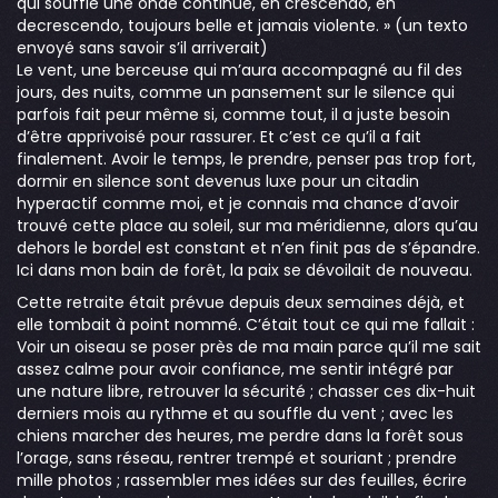
qui souffle une onde continue, en crescendo, en
decrescendo, toujours belle et jamais violente. » (un texto
envoyé sans savoir s’il arriverait)
Le vent, une berceuse qui m’aura accompagné au fil des
jours, des nuits, comme un pansement sur le silence qui
parfois fait peur même si, comme tout, il a juste besoin
d’être apprivoisé pour rassurer. Et c’est ce qu’il a fait
finalement. Avoir le temps, le prendre, penser pas trop fort,
dormir en silence sont devenus luxe pour un citadin
hyperactif comme moi, et je connais ma chance d’avoir
trouvé cette place au soleil, sur ma méridienne, alors qu’au
dehors le bordel est constant et n’en finit pas de s’épandre.
Ici dans mon bain de forêt, la paix se dévoilait de nouveau.
Cette retraite était prévue depuis deux semaines déjà, et
elle tombait à point nommé. C’était tout ce qui me fallait :
Voir un oiseau se poser près de ma main parce qu’il me sait
assez calme pour avoir confiance, me sentir intégré par
une nature libre, retrouver la sécurité ; chasser ces dix-huit
derniers mois au rythme et au souffle du vent ; avec les
chiens marcher des heures, me perdre dans la forêt sous
l’orage, sans réseau, rentrer trempé et souriant ; prendre
mille photos ; rassembler mes idées sur des feuilles, écrire