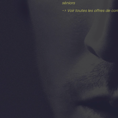
séniors
-> Voir toutes les offres de co