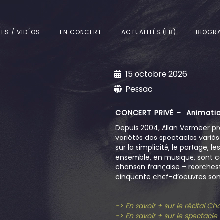
SES / VIDÉOS
EN CONCERT
ACTUALITÉS (FB)
BIOGRA
15 octobre 2026
Pessac
CONCERT PRIVÉ – Animatio
Depuis 2004, Allan Vermeer pr
variétés des spectacles varié
sur la simplicité, le partage, l
ensemble, en musique, sont c
chanson française – réorchestr
cinquante chef-d’oeuvres sont
-> En savoir + sur le récital C
-> En savoir + sur le spectacl