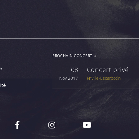
PROCHAIN CONCERT ♫
e
08
Concert privé
Nov 2017
Friville-Escarbotin
ité