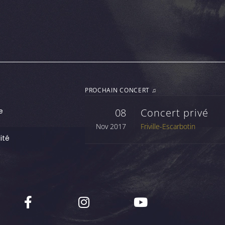
PROCHAIN CONCERT ♫
e
08
Concert privé
Nov 2017
Friville-Escarbotin
ité