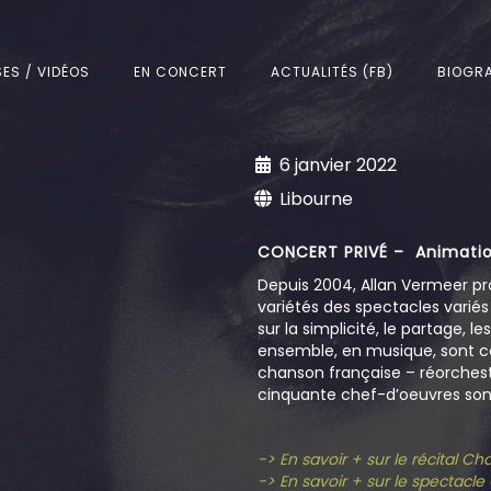
SES / VIDÉOS
EN CONCERT
ACTUALITÉS (FB)
BIOGRA
6 janvier 2022
Libourne
CONCERT PRIVÉ – Animatio
Depuis 2004, Allan Vermeer pr
variétés des spectacles varié
sur la simplicité, le partage, l
ensemble, en musique, sont c
chanson française – réorchestr
cinquante chef-d’oeuvres sont
-> En savoir + sur le récital C
-> En savoir + sur le spectacl