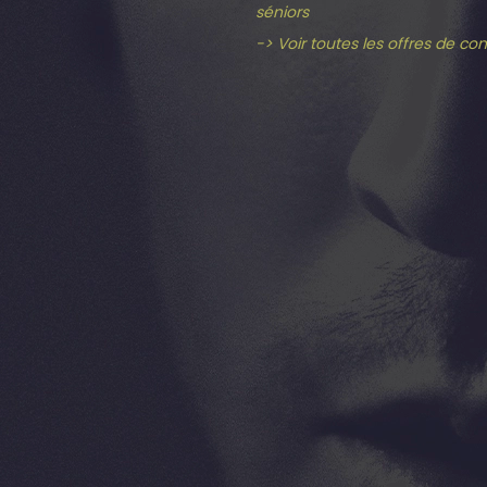
séniors
-> Voir toutes les offres de co