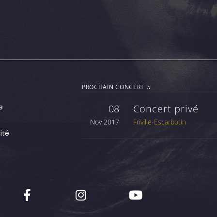
PROCHAIN CONCERT ♫
e
08
Concert privé
Nov 2017
Friville-Escarbotin
ité