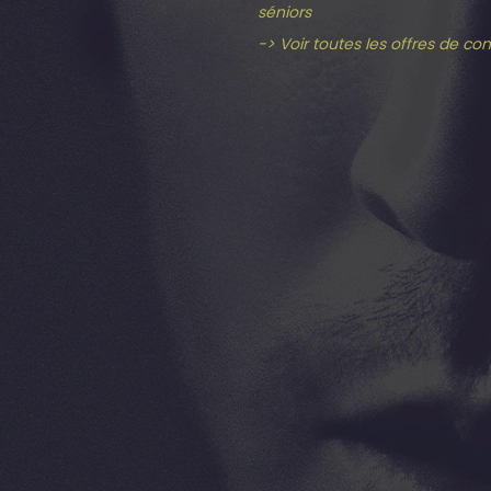
séniors
-> Voir toutes les offres de co