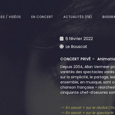
SES / VIDÉOS
EN CONCERT
ACTUALITÉS (FB)
BIOGRA
6 février 2022
Le Bouscat
CONCERT PRIVÉ – Animatio
Depuis 2004, Allan Vermeer pr
variétés des spectacles varié
sur la simplicité, le partage, l
ensemble, en musique, sont c
chanson française – réorchestr
cinquante chef-d’oeuvres sont
-> En savoir + sur le récital C
-> En savoir + sur le spectacl