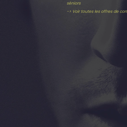
séniors
-> Voir toutes les offres de co