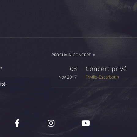
PROCHAIN CONCERT ♫
e
08
Concert privé
Nov 2017
Friville-Escarbotin
ité