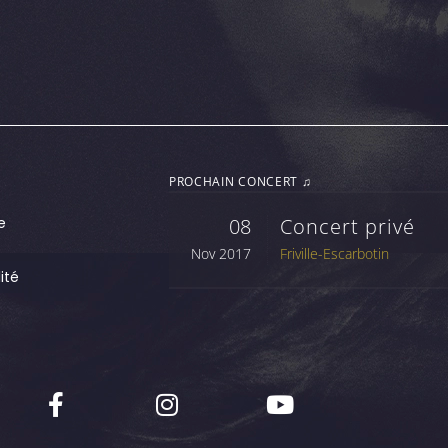
PROCHAIN CONCERT ♫
e
08
Concert privé
Nov 2017
Friville-Escarbotin
ité