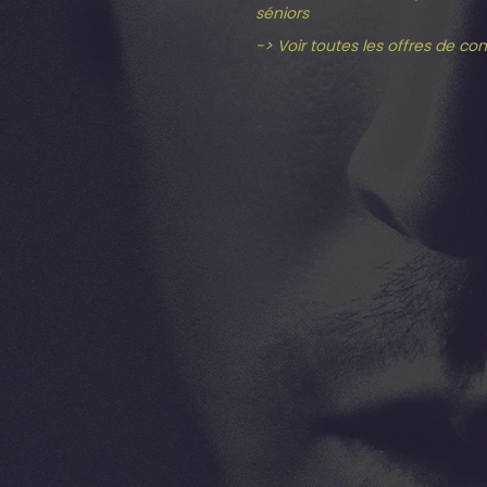
séniors
-> Voir toutes les offres de co