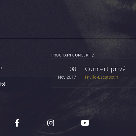
PROCHAIN CONCERT ♫
e
08
Concert privé
Nov 2017
Friville-Escarbotin
ité