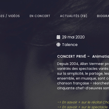
SES / VIDÉOS
EN CONCERT
ACTUALITÉS (FB)
BIOGRA
29 mai 2020
Talence
CONCERT PRIVÉ – Animatio
Depuis 2004, Allan Vermeer pr
variétés des spectacles varié
sur la simplicité, le partage, l
ensemble, en musique, sont c
chanson française – réorchestr
cinquante chef-d’oeuvres sont
-> En savoir + sur le récital C
-> En savoir + sur le spectacl