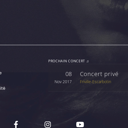
PROCHAIN CONCERT ♫
e
08
Concert privé
Nov 2017
Friville-Escarbotin
ité