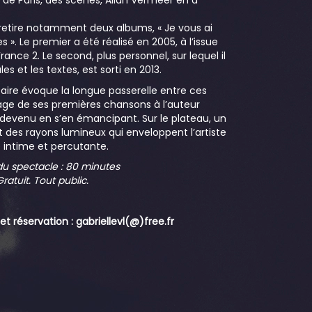
 de Paris, des scènes, Allan Vermeer en a
n retire notamment deux albums, « Je vous ai
s ». Le premier a été réalisé en 2005, à l’issue
rance 2. Le second, plus personnel, sur lequel il
s et les textes, est sorti en 2013.
aire évoque la longue passerelle entre ces
sage de ses premières chansons à l’auteur
t devenu en s’en émancipant. Sur le plateau, un
 des rayons lumineux qui enveloppent l’artiste
 intime et percutante.
u spectacle : 80 minutes
ratuit. Tout public.
et réservation : gabriellevl(@)free.fr