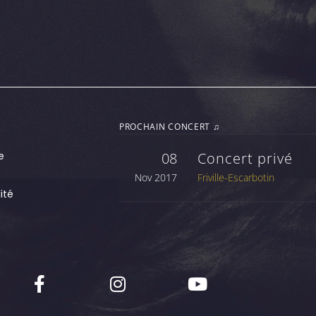
PROCHAIN CONCERT ♫
e
08
Concert privé
Nov 2017
Friville-Escarbotin
ité