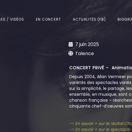
SES / VIDÉOS
EN CONCERT
ACTUALITÉS (FB)
BIOGRA
7 juin 2025
Talence
CONCERT PRIVÉ – Animatio
Depuis 2004, Allan Vermeer pr
variétés des spectacles varié
sur la simplicité, le partage, l
ensemble, en musique, sont c
chanson française – réorchestr
cinquante chef-d’oeuvres sont
-> En savoir + sur le récital C
-> En savoir + sur le spectacl