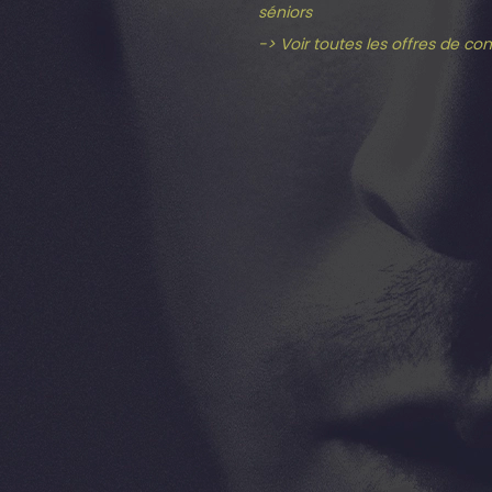
séniors
-> Voir toutes les offres de co