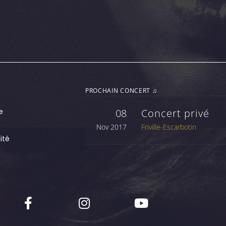
PROCHAIN CONCERT ♫
e
08
Concert privé
Nov 2017
Friville-Escarbotin
ité