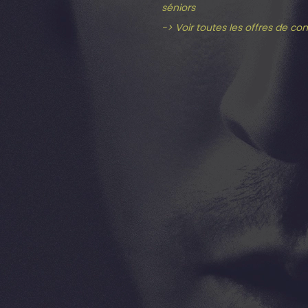
séniors
-> Voir toutes les offres de co