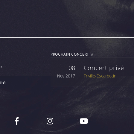
PROCHAIN CONCERT ♫
e
08
Concert privé
Nov 2017
Friville-Escarbotin
ité