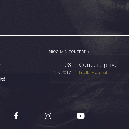
PROCHAIN CONCERT ♫
e
08
Concert privé
Nov 2017
Friville-Escarbotin
ité