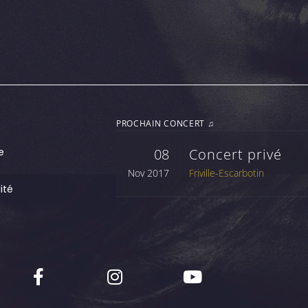
PROCHAIN CONCERT ♫
e
08
Concert privé
Nov 2017
Friville-Escarbotin
ité