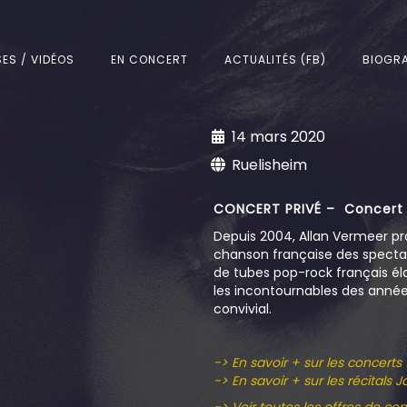
SES / VIDÉOS
EN CONCERT
ACTUALITÉS (FB)
BIOGRA
14 mars 2020
Ruelisheim
CONCERT PRIVÉ – Concert «
Depuis 2004, Allan Vermeer pr
chanson française des spectacl
de tubes pop-rock français él
les incontournables des année
convivial.
-> En savoir + sur les concerts 
-> En savoir + sur les récitals J
-> Voir toutes les offres de co