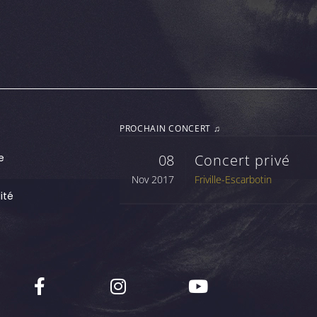
PROCHAIN CONCERT ♫
e
08
Concert privé
Nov 2017
Friville-Escarbotin
ité