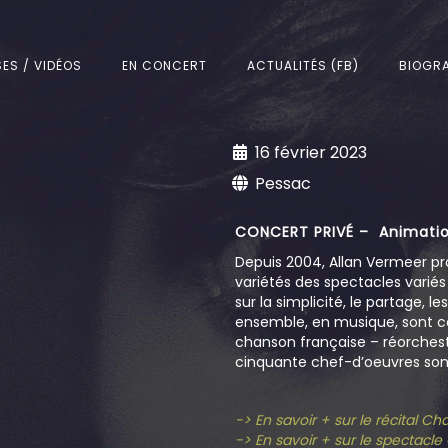
SES / VIDÉOS
EN CONCERT
ACTUALITÉS (FB)
BIOGRA
16 février 2023
Pessac
CONCERT PRIVÉ – Animatio
Depuis 2004, Allan Vermeer pr
variétés des spectacles varié
sur la simplicité, le partage, l
ensemble, en musique, sont c
chanson française – réorchestr
cinquante chef-d’oeuvres sont
-> En savoir + sur le récital C
-> En savoir + sur le spectacl