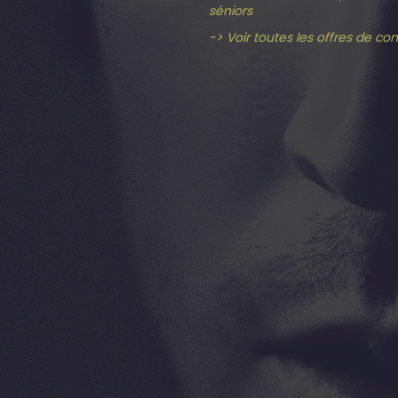
séniors
-> Voir toutes les offres de co