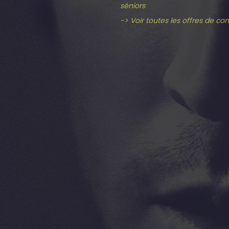
séniors
-> Voir toutes les offres de co