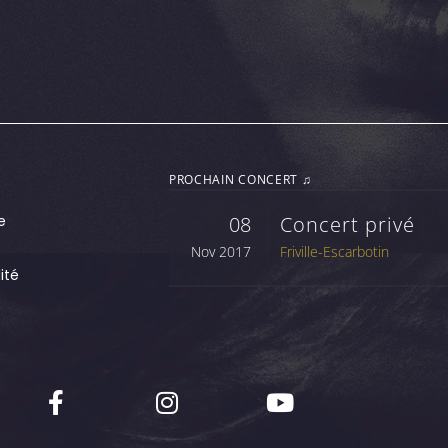
PROCHAIN CONCERT ♫
e
08
Concert privé
Nov 2017
Friville-Escarbotin
ité