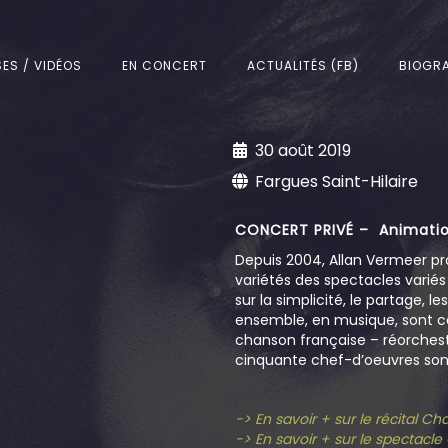
SES / VIDÉOS
EN CONCERT
ACTUALITÉS (FB)
BIOGRA
30 août 2019
Fargues Saint-Hilaire
CONCERT PRIVÉ – Animatio
Depuis 2004, Allan Vermeer pr
variétés des spectacles varié
sur la simplicité, le partage, l
ensemble, en musique, sont c
chanson française – réorchestr
cinquante chef-d’oeuvres sont
-> En savoir + sur le récital C
-> En savoir + sur le spectacl