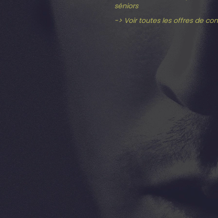
séniors
-> Voir toutes les offres de co