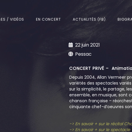
SES / VIDÉOS
EN CONCERT
ACTUALITÉS (FB)
BIOGRA
22 juin 2021
Pessac
CONCERT PRIVÉ – Animatio
Depuis 2004, Allan Vermeer pr
variétés des spectacles varié
sur la simplicité, le partage, l
ensemble, en musique, sont c
chanson française – réorchestr
cinquante chef-d’oeuvres sont
-> En savoir + sur le récital C
-> En savoir + sur le spectacl