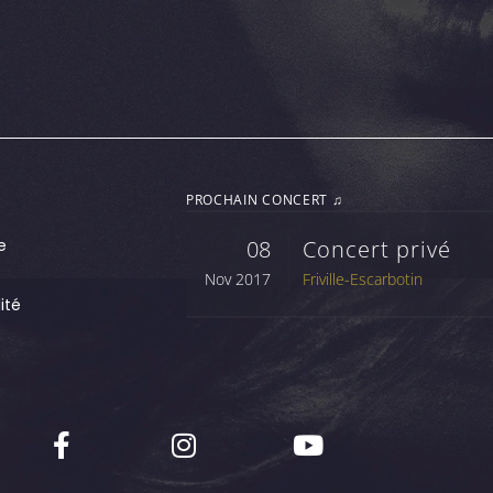
PROCHAIN CONCERT ♫
e
08
Concert privé
Nov 2017
Friville-Escarbotin
ité