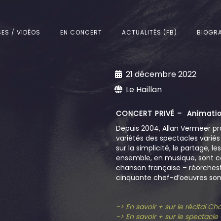
SES / VIDÉOS
EN CONCERT
ACTUALITÉS (FB)
BIOGRA
21 décembre 2022
Le Haillan
CONCERT PRIVÉ – Animatio
Depuis 2004, Allan Vermeer pr
variétés des spectacles varié
sur la simplicité, le partage, l
ensemble, en musique, sont c
chanson française – réorchestr
cinquante chef-d’oeuvres sont
-> En savoir + sur le récital C
-> En savoir + sur le spectacl