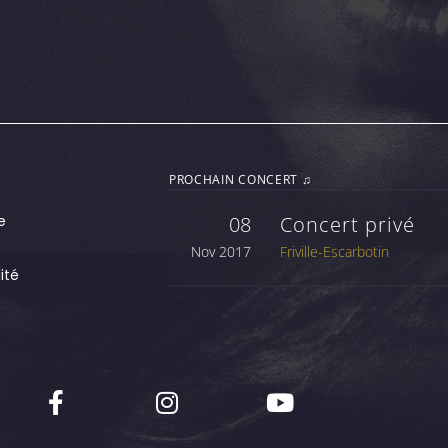
PROCHAIN CONCERT ♫
e
08
Concert privé
Nov 2017
Friville-Escarbotin
ité