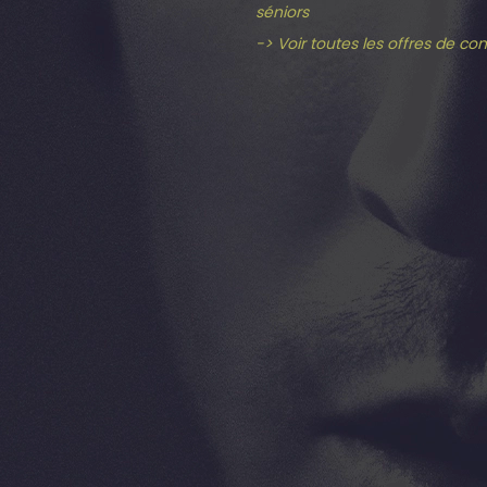
séniors
-> Voir toutes les offres de co