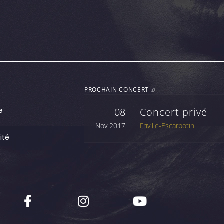
PROCHAIN CONCERT ♫
e
08
Concert privé
Nov 2017
Friville-Escarbotin
ité