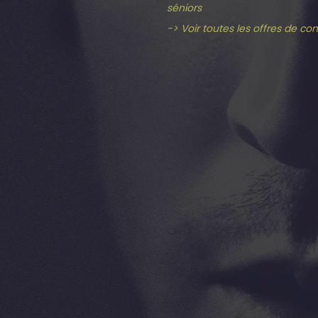
séniors
-> Voir toutes les offres de co