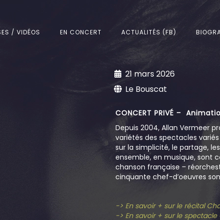
SES / VIDÉOS
EN CONCERT
ACTUALITÉS (FB)
BIOGRA
21 mars 2026
Le Bouscat
CONCERT PRIVÉ – Animatio
Depuis 2004, Allan Vermeer pr
variétés des spectacles varié
sur la simplicité, le partage, l
ensemble, en musique, sont c
chanson française – réorchestr
cinquante chef-d’oeuvres sont
-> En savoir + sur le récital C
-> En savoir + sur le spectacl