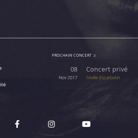
PROCHAIN CONCERT ♫
e
08
Concert privé
Nov 2017
Friville-Escarbotin
ité