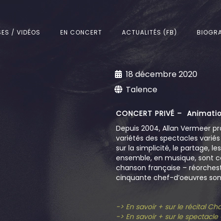
SES / VIDÉOS
EN CONCERT
ACTUALITÉS (FB)
BIOGRA
18 décembre 2020
Talence
CONCERT PRIVÉ – Animatio
Depuis 2004, Allan Vermeer pr
variétés des spectacles varié
sur la simplicité, le partage, l
ensemble, en musique, sont c
chanson française – réorchest
cinquante chef-d’oeuvres sont
-> En savoir + sur le récital C
-> En savoir + sur le spectacl