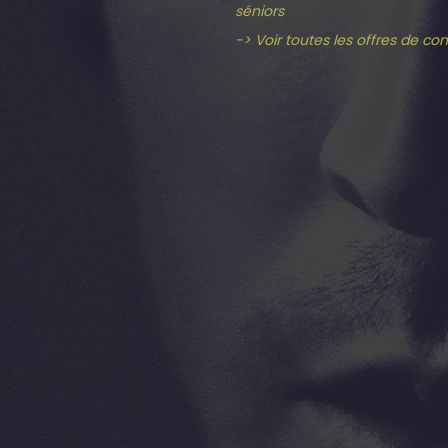
séniors
-> Voir toutes les offres de co