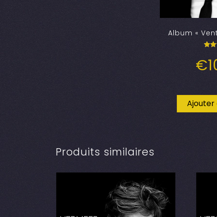
Album « Vent
N
€
1
5
s
Ajouter
Produits similaires