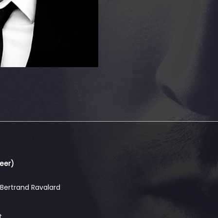
meer)
: Bertrand Ravalard
t