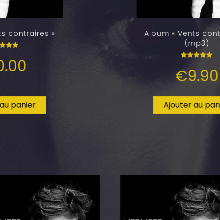
s contraires »
Album « Vents cont
(mp3)
ote
0.00
.00
Note
ur 5
€
9.90
5.00
sur 5
 au panier
Ajouter au pan