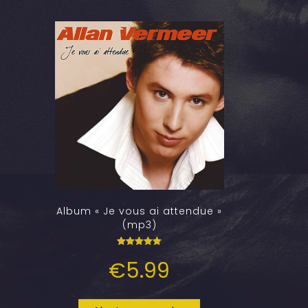
Album « Je vous ai attendue »
(mp3)
Note
€
5.99
5.00
sur 5